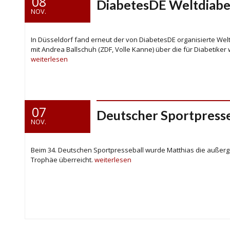
08
DiabetesDE Weltdiabet
NOV.
In Düsseldorf fand erneut der von DiabetesDE organisierte Weltd
mit Andrea Ballschuh (ZDF, Volle Kanne) über die für Diabetik
weiterlesen
07
Deutscher Sportpresse
NOV.
Beim 34. Deutschen Sportpresseball wurde Matthias die außer
Trophäe überreicht.
weiterlesen