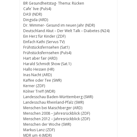
BR Gesundheitstag- Thema: Rücken
Cafe´ live (Puls4)
DAS! (NDR)
Dingsda (ARD)
Dr. Wimmer- Gesund im neuen Jahr (NDR)
Deutschland Akut – Der Welt Talk – Diabetes (N24)
Ein Herz für Kinder (ZDF)
Einfach Kathi (Servus TV)
Frühstücksfernsehen (Sat1)
Frühstücksfernsehen (Puls4)
Hart aber fair (ARD)
Harald Schmidt Show (Sat.1)
Hallo Hessen (HR)
Inas Nacht (ARD)
Kaffee oder Tee (SWR)
Kerner (ZDF)
Kölner Treff (WDR)
Landesschau Baden-Württemberg (SWR)
Landesschau Rheinland-Pfalz (SWR)
Menschen bei Maischberger (ARD)
Menschen 2008 – Jahresrückblick (ZDF)
Menschen 2012 – Jahresrückblick (ZDF)
Menschen der Woche (SWR)
Markus Lanz (ZDF)
MDR um 4 (MDR)