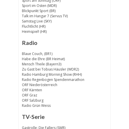
Sport am Sonntag (ORF)
Sport im Osten (MDR)
Blickpunkt Sport (BR)
Talk im Hangar 7 (Servus TV)
Samstag Live (SKY)
Fluchtlicht (HR)
Heimspiel! (HR)
Radio
Blaue Couch, (BR1)
Habe die Ehre (BR Heimat)
Mensch Theile (Bayern3)
Zu Gast bei Tobias Häusler (WDR2)
Radio Hamburg Morning Show (RHH)
Radio Regenbogen Spendenmarathon
ORF Niederösterreich
ORF Kärnten
ORF Graz
ORF Salzburg
Radio Grün Weiss
TV-Serie
Gastrolle: Die Fallers (SWR)