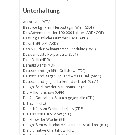
Unterhaltung
Autorevue (ATV)
Beatrice Egli – ein Herbsttag in Wien (ZDF)
Das Adventsfest der 100.000 Lichter (ARD/ ORF)
Das unglaubliche Quiz der Tiere (ARD)
Das ist SPITZE! (ARD)
Das ABC der bekanntesten Produkte (SWR)
Das verrückte Körperquiz (Sat.1)
Dalli-Dalli (NDR)
Damals war’s (MDR)
Deutschlands größte Grillshow (ZDF)
Deutschland gegen Holland – das Duell (Sat.1)
Deutschland gegen Türkei – das Duell (Sat.1)
Die große Show der Naturwunder (ARD)
Die Millionenshow (ORF)
Die 2 – Gottschalk & Jauch gegen alle (RTL)
Die 25… (RTL)
Die schönsten Weihnachtshits (ZDF)
Die 100.000 Euro Show (RTL)
Die Show der Woche (RTL)
Die größten Weltrekorde-GuinnessWorldRec.(RTL)
Die ultimative Chartshow (RTL)