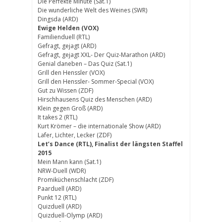
Die Perfekte Minute (Sat.1)
Die wunderliche Welt des Weines (SWR)
Dingsda (ARD)
Ewige Helden (VOX)
Familienduell (RTL)
Gefragt, gejagt (ARD)
Gefragt, gejagt XXL- Der Quiz-Marathon (ARD)
Genial daneben – Das Quiz (Sat.1)
Grill den Henssler (VOX)
Grill den Henssler- Sommer-Special (VOX)
Gut zu Wissen (ZDF)
Hirschhausens Quiz des Menschen (ARD)
Klein gegen Groß (ARD)
It takes 2 (RTL)
Kurt Krömer – die internationale Show (ARD)
Lafer, Lichter, Lecker (ZDF)
Let’s Dance (RTL), Finalist der längsten Staffel
2015
Mein Mann kann (Sat.1)
NRW-Duell (WDR)
Promiküchenschlacht (ZDF)
Paarduell (ARD)
Punkt 12 (RTL)
Quizduell (ARD)
Quizduell-Olymp (ARD)