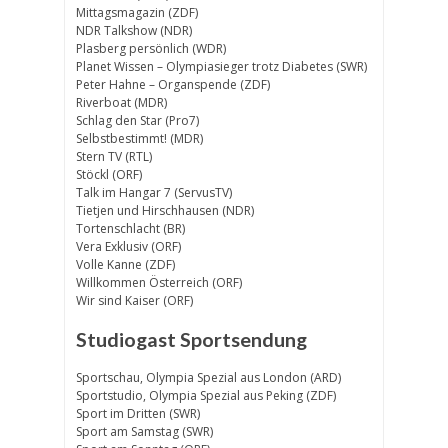
Mittagsmagazin (ZDF)
NDR Talkshow (NDR)
Plasberg persönlich (WDR)
Planet Wissen – Olympiasieger trotz Diabetes (SWR)
Peter Hahne – Organspende (ZDF)
Riverboat (MDR)
Schlag den Star (Pro7)
Selbstbestimmt! (MDR)
Stern TV (RTL)
Stöckl (ORF)
Talk im Hangar 7 (ServusTV)
Tietjen und Hirschhausen (NDR)
Tortenschlacht (BR)
Vera Exklusiv (ORF)
Volle Kanne (ZDF)
Willkommen Österreich (ORF)
Wir sind Kaiser (ORF)
Studiogast Sportsendung
Sportschau, Olympia Spezial aus London (ARD)
Sportstudio, Olympia Spezial aus Peking (ZDF)
Sport im Dritten (SWR)
Sport am Samstag (SWR)