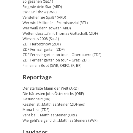
So gesehen (Sat.1)
Sing wie dein Star (ARD)
SWR Grillshow (SWR)
Verstehen Sie Spaß? (ARD)
Wer wird Millionär – Promispezial (RTL)
Wer weiß denn sowas? (ARD)
Wetten dass …? mit Thomas Gottschalk (ZDF)
Wiesnhits 2008 (Sat.1)
ZDF Herbstshow (ZDF)
ZDF Fernsehgarten (ZDF)
ZDF Fernsehgarten on tour – Obertauern (ZDF)
ZDF Fernsehgarten on tour – Graz (ZDF)
4 in einem Boot (SWR, ORF2, SF, BR)
Reportage
Der stärkste Mann der Welt (ARD)
Die härtesten Jobs Österreichs (ORF)
Gesundheit! (BR)
Kessler ist…Matthias Steiner (ZDFneo)
Mona Lisa (ZDF)
Vera bei… Matthias Steiner (ORF)
Wie geht’s eigentlich…Matthias Steiner? (SWR)
Laudator