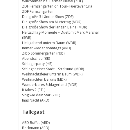
Willkommen bei Carmen Nebel (ZDF)
ZDF Fernsehgarten on Tour- Fuerteventura
ZDF Fernsehgarten
Die große 3-Länder-Show (ZDF)
Die große Show am Muttertag (MDR)
Die große Show der langen Beine (MDR)
Herzschlag-Momente – Duett mit Marc Marshall
(SWR)
Heiligabend unterm Baum (WDR)
Immer wieder sonntags (ARD)
Zibb Sommergarten (rbb)
Abendschau (BR)
Schlagerparty (HR)
Schlager einer Stadt – Stralsund (MDR)
Weihnachtsfeier unterm Baum (WDR)
Weihnachten bei uns (MDR)
Wunderbares Schlagerland (MDR)
It takes 2 (RTL)
Sing wie dein Star (ZDF)
Inas Nacht (ARD)
Talkgast
ARD Buffet (ARD)
Beckmann (ARD)