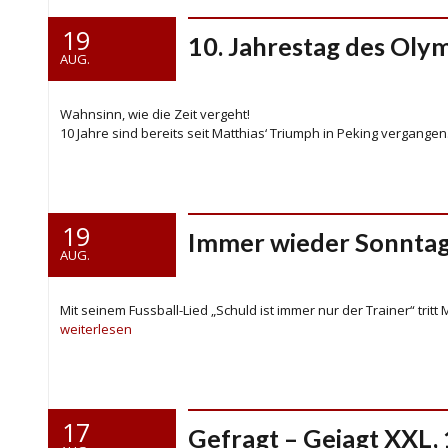
19
10. Jahrestag des Olym
AUG.
Wahnsinn, wie die Zeit vergeht!
10 Jahre sind bereits seit Matthias‘ Triumph in Peking vergangen
19
Immer wieder Sonntags
AUG.
Mit seinem Fussball-Lied „Schuld ist immer nur der Trainer“ tritt
weiterlesen
17
Gefragt – Gejagt XXL, 