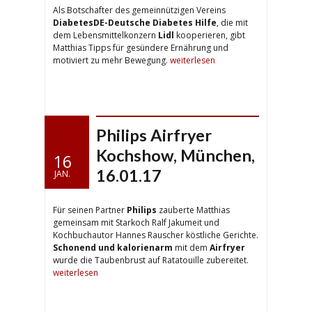
Als Botschafter des gemeinnützigen Vereins
DiabetesDE-Deutsche Diabetes Hilfe
, die mit
dem Lebensmittelkonzern
Lidl
kooperieren, gibt
Matthias Tipps für gesündere Ernährung und
motiviert zu mehr Bewegung.
weiterlesen
Philips Airfryer
Kochshow, München,
16
16.01.17
JAN.
Für seinen Partner
Philips
zauberte Matthias
gemeinsam mit Starkoch Ralf Jakumeit und
Kochbuchautor Hannes Rauscher köstliche Gerichte.
Schonend und kalorienarm
mit dem
Airfryer
wurde die Taubenbrust auf Ratatouille zubereitet.
weiterlesen