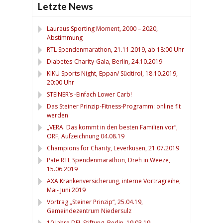
Letzte News
Laureus Sporting Moment, 2000 – 2020,
Abstimmung
RTL Spendenmarathon, 21.11.2019, ab 18:00 Uhr
Diabetes-Charity-Gala, Berlin, 24.10.2019
KIKU Sports Night, Eppan/ Südtirol, 18.10.2019,
20:00 Uhr
STEINER’s -Einfach Lower Carb!
Das Steiner Prinzip-Fitness-Programm: online fit
werden
„VERA. Das kommt in den besten Familien vor“,
ORF, Aufzeichnung 04.08.19
Champions for Charity, Leverkusen, 21.07.2019
Pate RTL Spendenmarathon, Dreh in Weeze,
15.06.2019
AXA Krankenversicherung, interne Vortragreihe,
Mai- Juni 2019
Vortrag „Steiner Prinzip“, 25.04.19,
Gemeindezentrum Niedersulz
10 Jahre DFL Stiftung, Berlin, 19.03.19