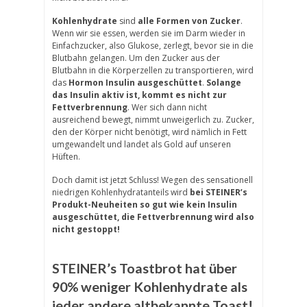
Kohlenhydrate
sind
alle Formen von Zucker
.
Wenn wir sie essen, werden sie im Darm wieder in
Einfachzucker, also Glukose, zerlegt, bevor sie in die
Blutbahn gelangen. Um den Zucker aus der
Blutbahn in die Körperzellen zu transportieren, wird
das
Hormon Insulin ausgeschüttet
.
Solange
das Insulin aktiv ist, kommt es nicht zur
Fettverbrennung
. Wer sich dann nicht
ausreichend bewegt, nimmt unweigerlich zu. Zucker,
den der Körper nicht benötigt, wird nämlich in Fett
umgewandelt und landet als Gold auf unseren
Hüften.
Doch damit ist jetzt Schluss! Wegen des sensationell
niedrigen Kohlenhydratanteils wird
bei STEINER’s
Produkt-Neuheiten so gut wie kein Insulin
ausgeschüttet, die Fettverbrennung wird also
nicht gestoppt!
STEINER’s Toastbrot hat über
90% weniger Kohlenhydrate als
jeder andere altbekannte Toast!