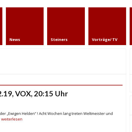
News
Steiners
Vorträge/ TV
2.19, VOX, 20:15 Uhr
fel der „Ewigen Helden“ ! Acht Wochen lang treten Weltmeister und
.
weiterlesen