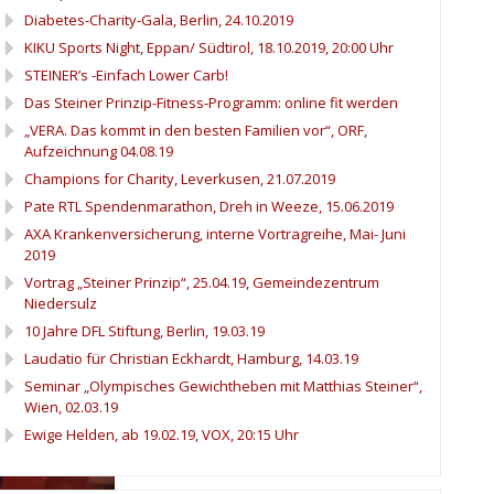
Diabetes-Charity-Gala, Berlin, 24.10.2019
KIKU Sports Night, Eppan/ Südtirol, 18.10.2019, 20:00 Uhr
STEINER’s -Einfach Lower Carb!
Das Steiner Prinzip-Fitness-Programm: online fit werden
„VERA. Das kommt in den besten Familien vor“, ORF,
Aufzeichnung 04.08.19
Champions for Charity, Leverkusen, 21.07.2019
Pate RTL Spendenmarathon, Dreh in Weeze, 15.06.2019
AXA Krankenversicherung, interne Vortragreihe, Mai- Juni
2019
Vortrag „Steiner Prinzip“, 25.04.19, Gemeindezentrum
Niedersulz
10 Jahre DFL Stiftung, Berlin, 19.03.19
Laudatio für Christian Eckhardt, Hamburg, 14.03.19
Seminar „Olympisches Gewichtheben mit Matthias Steiner“,
Wien, 02.03.19
Ewige Helden, ab 19.02.19, VOX, 20:15 Uhr