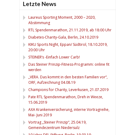
Letzte News
Laureus Sporting Moment, 2000 – 2020,
Abstimmung
RTL Spendenmarathon, 21.11.2019, ab 18:00 Uhr
Diabetes-Charity-Gala, Berlin, 24.10.2019
KIKU Sports Night, Eppan/ Südtirol, 18.10.2019,
20:00 Uhr
STEINER’s -Einfach Lower Carb!
Das Steiner Prinzip-Fitness-Programm: online fit
werden
„VERA. Das kommt in den besten Familien vor“,
ORF, Aufzeichnung 04.08.19
Champions for Charity, Leverkusen, 21.07.2019
Pate RTL Spendenmarathon, Dreh in Weeze,
15.06.2019
AXA Krankenversicherung, interne Vortragreihe,
Mai- Juni 2019
Vortrag „Steiner Prinzip“, 25.04.19,
Gemeindezentrum Niedersulz
10 Jahre DFL Stiftung, Berlin, 19.03.19