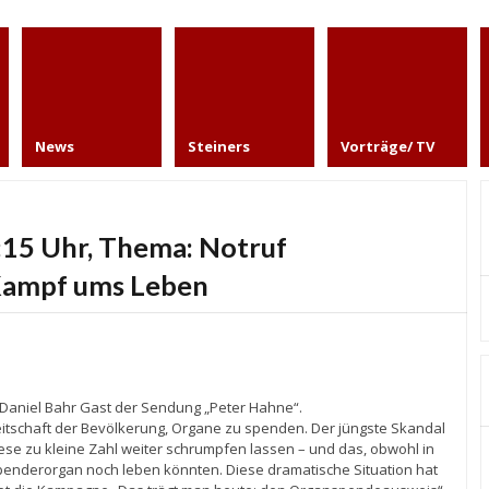
News
Steiners
Vorträge/ TV
:15 Uhr, Thema: Notruf
Kampf ums Leben
Daniel Bahr Gast der Sendung „Peter Hahne“.
reitschaft der Bevölkerung, Organe zu spenden. Der jüngste Skandal
e zu kleine Zahl weiter schrumpfen lassen – und das, obwohl in
penderorgan noch leben könnten. Diese dramatische Situation hat