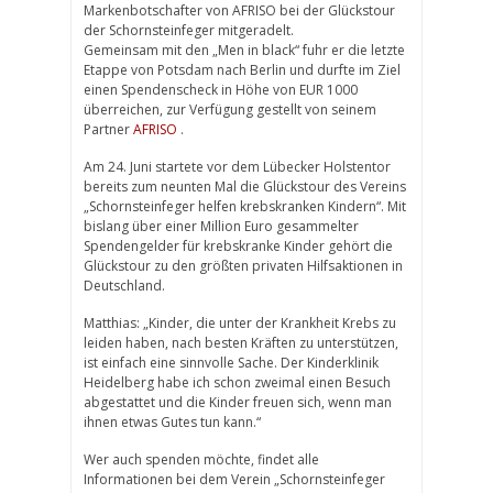
Markenbotschafter von AFRISO bei der Glückstour
der Schornsteinfeger mitgeradelt.
Gemeinsam mit den „Men in black“ fuhr er die letzte
Etappe von Potsdam nach Berlin und durfte im Ziel
einen Spendenscheck in Höhe von EUR 1000
überreichen, zur Verfügung gestellt von seinem
Partner
AFRISO
.
Am 24. Juni startete vor dem Lübecker Holstentor
bereits zum neunten Mal die Glückstour des Vereins
„Schornsteinfeger helfen krebskranken Kindern“. Mit
bislang über einer Million Euro gesammelter
Spendengelder für krebskranke Kinder gehört die
Glückstour zu den größten privaten Hilfsaktionen in
Deutschland.
Matthias: „Kinder, die unter der Krankheit Krebs zu
leiden haben, nach besten Kräften zu unterstützen,
ist einfach eine sinnvolle Sache. Der Kinderklinik
Heidelberg habe ich schon zweimal einen Besuch
abgestattet und die Kinder freuen sich, wenn man
ihnen etwas Gutes tun kann.“
Wer auch spenden möchte, findet alle
Informationen bei dem Verein „Schornsteinfeger