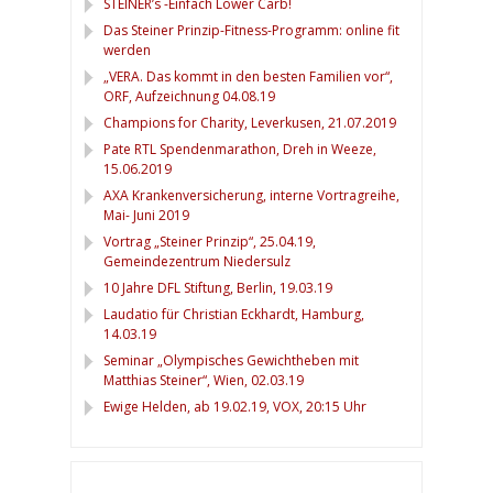
STEINER’s -Einfach Lower Carb!
Das Steiner Prinzip-Fitness-Programm: online fit
werden
„VERA. Das kommt in den besten Familien vor“,
ORF, Aufzeichnung 04.08.19
Champions for Charity, Leverkusen, 21.07.2019
Pate RTL Spendenmarathon, Dreh in Weeze,
15.06.2019
AXA Krankenversicherung, interne Vortragreihe,
Mai- Juni 2019
Vortrag „Steiner Prinzip“, 25.04.19,
Gemeindezentrum Niedersulz
10 Jahre DFL Stiftung, Berlin, 19.03.19
Laudatio für Christian Eckhardt, Hamburg,
14.03.19
Seminar „Olympisches Gewichtheben mit
Matthias Steiner“, Wien, 02.03.19
Ewige Helden, ab 19.02.19, VOX, 20:15 Uhr