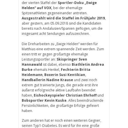
der vierten Staffel der
Sportler-Doku „Ewige
Helden“ auf VOX
, bei der ehemalige
Spitzenathleten gegeneinander antreten.
Ausgestrahlt wird die Staffel im Frühjahr 2019
,
aber gestern, am 05.09.2018 sind die Kandidaten
bereits nach Andalusien/Spanien geflogen, um die
insgesamt acht Sendungen aufzuzeichnen.
Die Dreharbeiten zu „Ewige Helden“ werden für
Matthias eine extrem spannende Zeit werden. Zum
einen tritt er gegen großartige ehemalige
Leistungssportler an:
Skispringer Sven
Hannawald
ist dabei, ebenso
Biathletin Andrea
Burke
ehemals Henkel,
Fechterin Britta
Heidemann
,
Boxerin Susi Kentikian
,
Handballerin Nadine Krause
und zwei noch
extrem gut trainierte Jungs, die gerade erst ihre
äußerst erfolgreiche aktive Laufbahn beendet
haben,
Eishockeyspieler Christian Ehrhoff
und
Bobsportler Kevin Kuske
. Alles beeindruckende
Persönlichkeiten, die großartige Erfolge gefeiert
haben.
Zum anderen hat er noch einen weiteren Gegner,
seinen Typ1-Diabetes. Es wird für ihn eine große