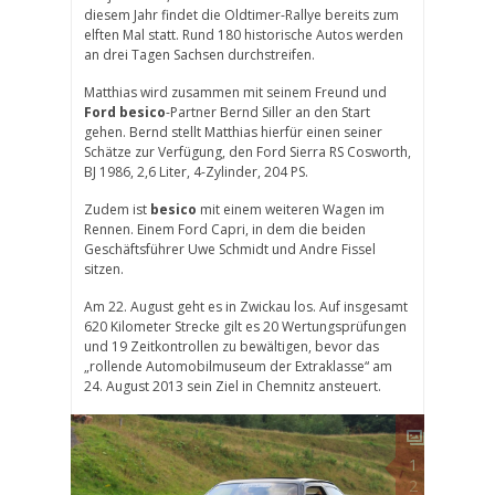
diesem Jahr findet die Oldtimer-Rallye bereits zum
elften Mal statt. Rund 180 historische Autos werden
an drei Tagen Sachsen durchstreifen.
Matthias wird zusammen mit seinem Freund und
Ford besico
-Partner Bernd Siller an den Start
gehen. Bernd stellt Matthias hierfür einen seiner
Schätze zur Verfügung, den Ford Sierra RS Cosworth,
BJ 1986, 2,6 Liter, 4-Zylinder, 204 PS.
Zudem ist
besico
mit einem weiteren Wagen im
Rennen. Einem Ford Capri, in dem die beiden
Geschäftsführer Uwe Schmidt und Andre Fissel
sitzen.
Am 22. August geht es in Zwickau los. Auf insgesamt
620 Kilometer Strecke gilt es 20 Wertungsprüfungen
und 19 Zeitkontrollen zu bewältigen, bevor das
„rollende Automobilmuseum der Extraklasse“ am
24. August 2013 sein Ziel in Chemnitz ansteuert.
1
2