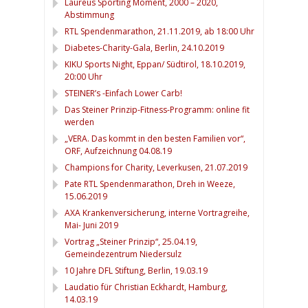
Laureus Sporting Moment, 2000 – 2020,
Abstimmung
RTL Spendenmarathon, 21.11.2019, ab 18:00 Uhr
Diabetes-Charity-Gala, Berlin, 24.10.2019
KIKU Sports Night, Eppan/ Südtirol, 18.10.2019,
20:00 Uhr
STEINER’s -Einfach Lower Carb!
Das Steiner Prinzip-Fitness-Programm: online fit
werden
„VERA. Das kommt in den besten Familien vor“,
ORF, Aufzeichnung 04.08.19
Champions for Charity, Leverkusen, 21.07.2019
Pate RTL Spendenmarathon, Dreh in Weeze,
15.06.2019
AXA Krankenversicherung, interne Vortragreihe,
Mai- Juni 2019
Vortrag „Steiner Prinzip“, 25.04.19,
Gemeindezentrum Niedersulz
10 Jahre DFL Stiftung, Berlin, 19.03.19
Laudatio für Christian Eckhardt, Hamburg,
14.03.19